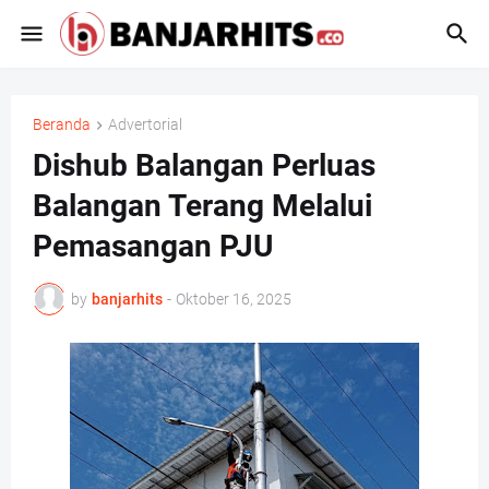
Beranda
Advertorial
Dishub Balangan Perluas
Balangan Terang Melalui
Pemasangan PJU
by
banjarhits
-
Oktober 16, 2025