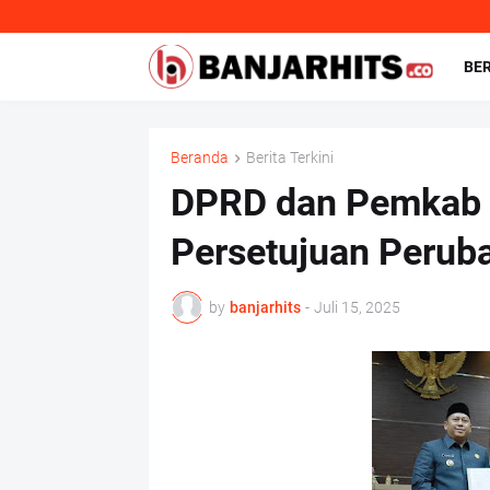
BE
Beranda
Berita Terkini
DPRD dan Pemkab B
Persetujuan Peru
by
banjarhits
-
Juli 15, 2025