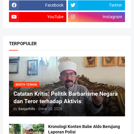
Facebook
Twitter
YouTube
Instagram
TERPOPULER
BERITA TERKINI
Catatan Kritis: Politik Barbarisme Negara
dan Teror terhadap Aktivis
by
banjarhits
-
Maret 20, 2026
Kronologi Konten Babe Aldo Berujung
Laporan Polisi