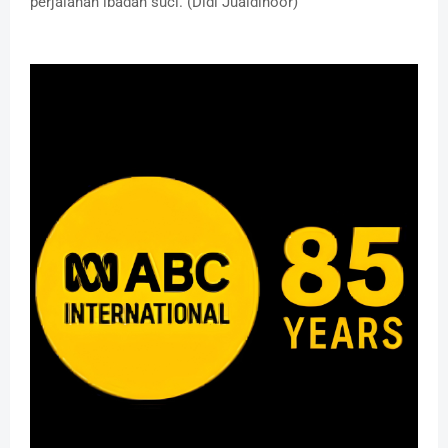
perjalanan ibadah suci. (Didi Juaidinoor)