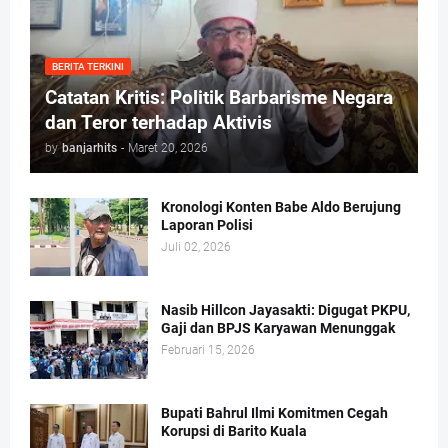
BERITA TERKINI
Catatan Kritis: Politik Barbarisme Negara
dan Teror terhadap Aktivis
by
banjarhits
-
Maret 20, 2026
Kronologi Konten Babe Aldo Berujung
Laporan Polisi
Juli 02, 2026
Nasib Hillcon Jayasakti: Digugat PKPU,
Gaji dan BPJS Karyawan Menunggak
Februari 15, 2026
Bupati Bahrul Ilmi Komitmen Cegah
Korupsi di Barito Kuala