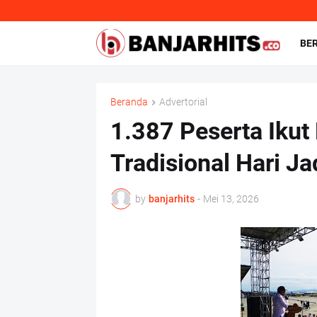
BE
Beranda
Advertorial
1.387 Peserta Ikut
Tradisional Hari J
by
banjarhits
-
Mei 13, 2026