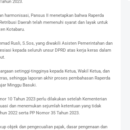
 Tahun 2023.
 dan harmonisasi, Pansus II menetapkan bahwa Raperda
Retribusi Daerah telah memenuhi syarat dan layak untuk
en Kotabaru.
ad Rusli, S.Sos, yang diwakili Asisten Pemerintahan dan
esiasi kepada seluruh unsur DPRD atas kerja keras dalam
ut.
rgaan setinggi-tingginya kepada Ketua, Wakil Ketua, dan
eras, sehingga laporan akhir proses pembahasan Raperda
ujar Minggu Basuki.
or 10 Tahun 2023 perlu dilakukan setelah Kementerian
uasi dan menemukan sejumlah ketentuan yang tidak
hun 2022 serta PP Nomor 35 Tahun 2023.
up objek dan pengecualian pajak, dasar pengenaan dan