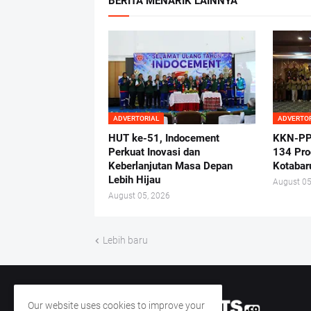
BERITA MENARIK LAINNYA
ADVERTORIAL
ADVERTO
HUT ke-51, Indocement
KKN-PP
Perkuat Inovasi dan
134 Pro
Keberlanjutan Masa Depan
Kotabar
Lebih Hijau
August 05
August 05, 2026
Lebih baru
Our website uses cookies to improve your