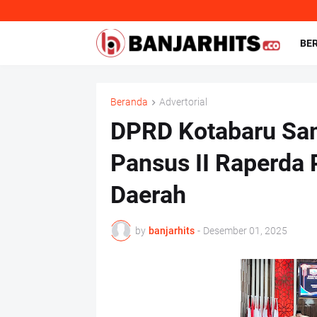
BE
Beranda
Advertorial
DPRD Kotabaru Sam
Pansus II Raperda 
Daerah
by
banjarhits
-
Desember 01, 2025