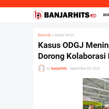
BE
Beranda
Berita Terkini
Kasus ODGJ Mening
Dorong Kolaborasi 
by
banjarhits
-
September 08, 2025