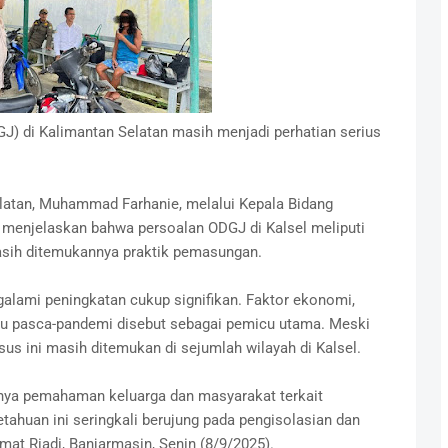
) di Kalimantan Selatan masih menjadi perhatian serius
elatan, Muhammad Farhanie, melalui Kepala Bidang
i, menjelaskan bahwa persoalan ODGJ di Kalsel meliputi
asih ditemukannya praktik pemasungan.
alami peningkatan cukup signifikan. Faktor ekonomi,
ru pasca-pandemi disebut sebagai pemicu utama. Meski
s ini masih ditemukan di sejumlah wilayah di Kalsel.
gnya pemahaman keluarga dan masyarakat terkait
ahuan ini seringkali berujung pada pengisolasian dan
mat Riadi, Banjarmasin, Senin (8/9/2025).