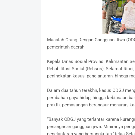
Masalah Orang Dengan Gangguan Jiwa (ODGJ
pemerintah daerah.
Kepala Dinas Sosial Provinsi Kalimantan S
Rehabilitasi Sosial (Rehsos), Selamat Riad
peningkatan kasus, penelantaran, hingga m
Dalam dua tahun terakhir, kasus ODGJ meng
perubahan gaya hidup, hingga kebiasaan ba
praktik pemasungan berangsur menurun, kasu
“Banyak ODGJ yang terlantar karena kuran
penanganan gangguan jiwa. Minimnya penget
penelantaran yang bersangkutan,” jelas Sela