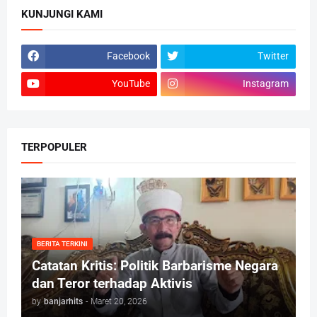
KUNJUNGI KAMI
Facebook
Twitter
YouTube
Instagram
TERPOPULER
BERITA TERKINI
Catatan Kritis: Politik Barbarisme Negara
dan Teror terhadap Aktivis
by
banjarhits
-
Maret 20, 2026