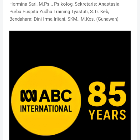
Hermina Sari, M.Psi., Psikolog, Sekretaris: Anastasia
Purba Puspita Yudha Training Tyastuti, S.Tr. Keb,
Bendahara: Dini Irma Irliani, SKM., M.Kes. (Gunawan)