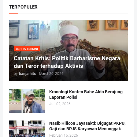
TERPOPULER
BERITA TERKINI
Catatan Kritis: Politik Barbarisme Negara
dan Teror terhadap Aktivis
by
banjarhits
-
Maret 20, 2026
Kronologi Konten Babe Aldo Berujung
Laporan Polisi
Juli 02, 2026
Nasib Hillcon Jayasakti: Digugat PKPU,
Gaji dan BPJS Karyawan Menunggak
Februari 15, 2026