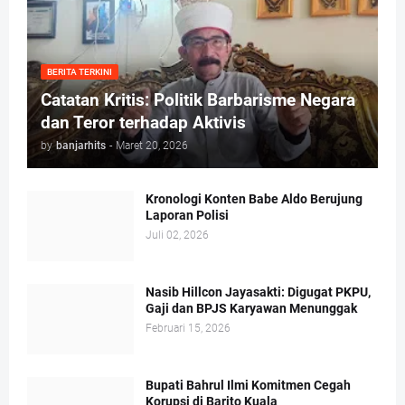
BERITA TERKINI
Catatan Kritis: Politik Barbarisme Negara
dan Teror terhadap Aktivis
by
banjarhits
-
Maret 20, 2026
Kronologi Konten Babe Aldo Berujung
Laporan Polisi
Juli 02, 2026
Nasib Hillcon Jayasakti: Digugat PKPU,
Gaji dan BPJS Karyawan Menunggak
Februari 15, 2026
Bupati Bahrul Ilmi Komitmen Cegah
Korupsi di Barito Kuala