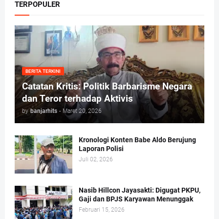
TERPOPULER
BERITA TERKINI
Catatan Kritis: Politik Barbarisme Negara
dan Teror terhadap Aktivis
by
banjarhits
-
Maret 20, 2026
Kronologi Konten Babe Aldo Berujung
Laporan Polisi
Juli 02, 2026
Nasib Hillcon Jayasakti: Digugat PKPU,
Gaji dan BPJS Karyawan Menunggak
Februari 15, 2026