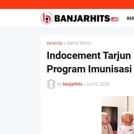
BE
Beranda
Berita Terkini
Indocement Tarjun
Program Imunisasi
by
banjarhits
-
Juli 02, 2026