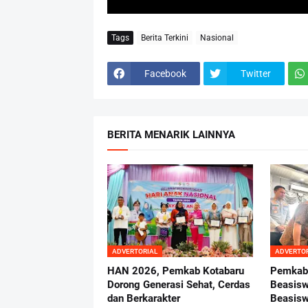
Tags
Berita Terkini
Nasional
Facebook
Twitter
BERITA MENARIK LAINNYA
ADVERTORIAL
ADVERTO
HAN 2026, Pemkab Kotabaru
Pemkab 
Dorong Generasi Sehat, Cerdas
Beasisw
dan Berkarakter
Beasisw