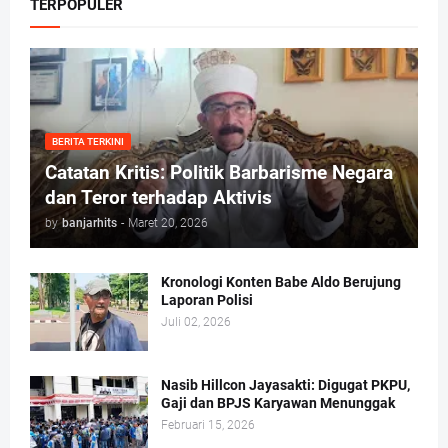
TERPOPULER
BERITA TERKINI
Catatan Kritis: Politik Barbarisme Negara
dan Teror terhadap Aktivis
by
banjarhits
-
Maret 20, 2026
Kronologi Konten Babe Aldo Berujung
Laporan Polisi
Juli 02, 2026
Nasib Hillcon Jayasakti: Digugat PKPU,
Gaji dan BPJS Karyawan Menunggak
Februari 15, 2026