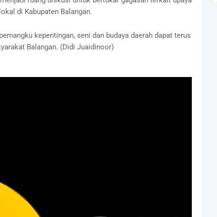
a menjadi ruang diskusi untuk bertukar gagasan terkait upaya
kal di Kabupaten Balangan.
r pemangku kepentingan, seni dan budaya daerah dapat terus
rakat Balangan. (Didi Juaidinoor)