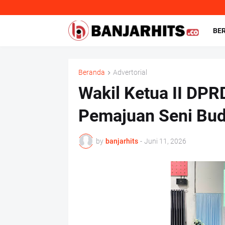
BE
Beranda
Advertorial
Wakil Ketua II DPR
Pemajuan Seni Bu
by
banjarhits
-
Juni 11, 2026