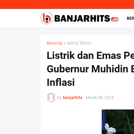
BE
Beranda
Berita Terkini
Listrik dan Emas P
Gubernur Muhidin 
Inflasi
by
banjarhits
-
Maret 09, 2026