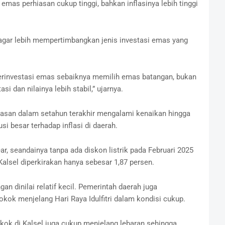
 emas perhiasan cukup tinggi, bahkan inflasinya lebih tinggi
agar lebih mempertimbangkan jenis investasi emas yang
erinvestasi emas sebaiknya memilih emas batangan, bukan
i dan nilainya lebih stabil,” ujarnya.
asan dalam setahun terakhir mengalami kenaikan hingga
i besar terhadap inflasi di daerah.
r, seandainya tanpa ada diskon listrik pada Februari 2025
Kalsel diperkirakan hanya sebesar 1,87 persen.
angan dinilai relatif kecil. Pemerintah daerah juga
ok menjelang Hari Raya Idulfitri dalam kondisi cukup.
okok di Kalsel juga cukup menjelang lebaran sehingga