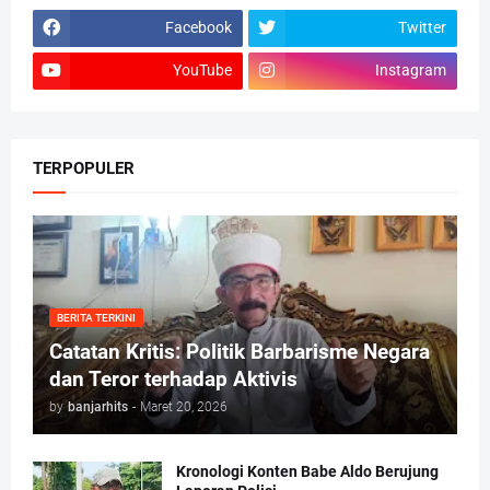
Facebook
Twitter
YouTube
Instagram
TERPOPULER
BERITA TERKINI
Catatan Kritis: Politik Barbarisme Negara
dan Teror terhadap Aktivis
by
banjarhits
-
Maret 20, 2026
Kronologi Konten Babe Aldo Berujung