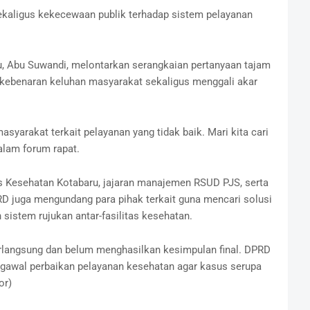
kaligus kekecewaan publik terhadap sistem pelayanan
u, Abu Suwandi, melontarkan serangkaian pertanyaan tajam
ebenaran keluhan masyarakat sekaligus menggali akar
asyarakat terkait pelayanan yang tidak baik. Mari kita cari
alam forum rapat.
nas Kesehatan Kotabaru, jajaran manajemen RSUD PJS, serta
D juga mengundang para pihak terkait guna mencari solusi
sistem rujukan antar-fasilitas kesehatan.
berlangsung dan belum menghasilkan kesimpulan final. DPRD
awal perbaikan pelayanan kesehatan agar kasus serupa
or)