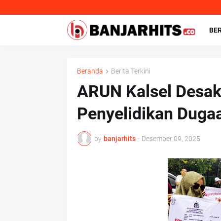
BE
Beranda
Berita Terkini
ARUN Kalsel Desak 
Penyelidikan Duga
by
banjarhits
-
Desember 09, 2025