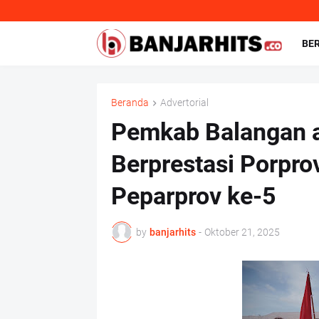
BE
Beranda
Advertorial
Pemkab Balangan a
Berprestasi Porpro
Peparprov ke-5
by
banjarhits
-
Oktober 21, 2025