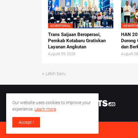
ADVERTORIAL
ADVERTO
Trans Saijaan Beroperasi,
HAN 20
Pemkab Kotabaru Gratiskan
Dorong 
Layanan Angkutan
dan Ber
August 09, 2026
August 08
Lebih baru
Our website uses cookies to improve your
experience.
Learn more
Accept !
© 2023 -
Banjar Hits