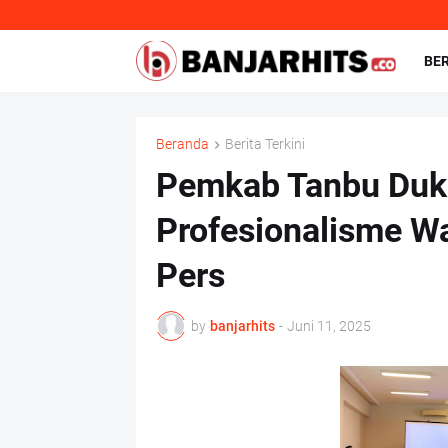
BE
Beranda
Berita Terkini
Pemkab Tanbu Duk
Profesionalisme W
Pers
by
banjarhits
-
Juni 11, 2025