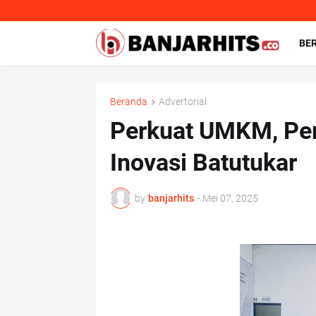
BE
Beranda
Advertorial
Perkuat UMKM, Pe
Inovasi Batutukar
by
banjarhits
-
Mei 07, 2025