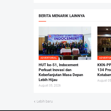
BERITA MENARIK LAINNYA
ADVERTORIAL
ADVERTO
HUT ke-51, Indocement
KKN-PP
Perkuat Inovasi dan
134 Pro
Keberlanjutan Masa Depan
Kotabar
Lebih Hijau
August 05
August 05, 2026
Lebih baru