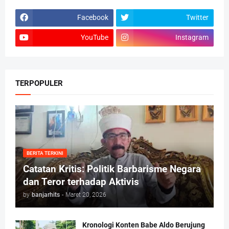
Facebook
Twitter
YouTube
Instagram
TERPOPULER
BERITA TERKINI
Catatan Kritis: Politik Barbarisme Negara
dan Teror terhadap Aktivis
by
banjarhits
-
Maret 20, 2026
Kronologi Konten Babe Aldo Berujung