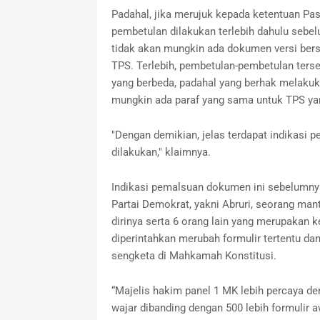
Padahal, jika merujuk kepada ketentuan Pa
pembetulan dilakukan terlebih dahulu sebel
tidak akan mungkin ada dokumen versi bersi
TPS. Terlebih, pembetulan-pembetulan ters
yang berbeda, padahal yang berhak melakuk
mungkin ada paraf yang sama untuk TPS yan
"Dengan demikian, jelas terdapat indikasi p
dilakukan," klaimnya.
Indikasi pemalsuan dokumen ini sebelumnya 
Partai Demokrat, yakni Abruri, seorang m
dirinya serta 6 orang lain yang merupakan
diperintahkan merubah formulir tertentu d
sengketa di Mahkamah Konstitusi.
“Majelis hakim panel 1 MK lebih percaya den
wajar dibanding dengan 500 lebih formulir 