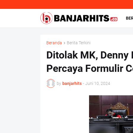
BE
Beranda
Berita Terkini
Ditolak MK, Denny
Percaya Formulir C
by
banjarhits
-
Juni 10, 2024