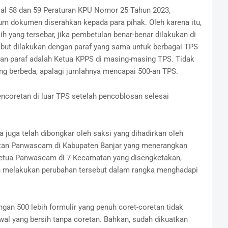
sal 58 dan 59 Peraturan KPU Nomor 25 Tahun 2023,
um dokumen diserahkan kepada para pihak. Oleh karena itu,
h yang tersebar, jika pembetulan benar-benar dilakukan di
ebut dilakukan dengan paraf yang sama untuk berbagai TPS
an paraf adalah Ketua KPPS di masing-masing TPS. Tidak
g berbeda, apalagi jumlahnya mencapai 500-an TPS.
encoretan di luar TPS setelah pencoblosan selesai
juga telah dibongkar oleh saksi yang dihadirkan oleh
antan Panwascam di Kabupaten Banjar yang menerangkan
 ketua Panwascam di 7 Kecamatan yang disengketakan,
an melakukan perubahan tersebut dalam rangka menghadapi
gan 500 lebih formulir yang penuh coret-coretan tidak
awal yang bersih tanpa coretan. Bahkan, sudah dikuatkan