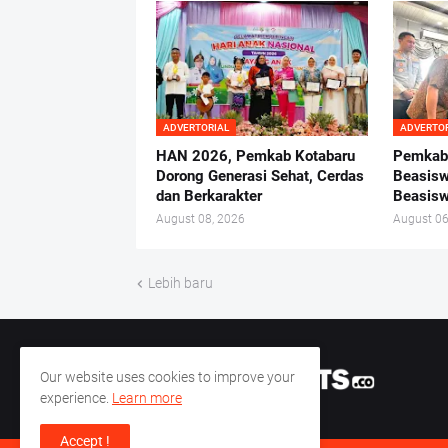
ADVERTORIAL
ADVERTO
HAN 2026, Pemkab Kotabaru
Pemkab 
Dorong Generasi Sehat, Cerdas
Beasisw
dan Berkarakter
Beasisw
August 08, 2026
August 06
Lebih baru
Our website uses cookies to improve your
experience.
Learn more
Accept !