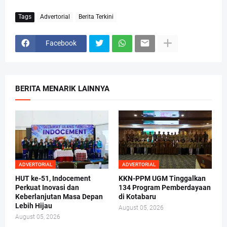
Tags
Advertorial
Berita Terkini
Facebook
BERITA MENARIK LAINNYA
ADVERTORIAL
ADVERTORIAL
HUT ke-51, Indocement
KKN-PPM UGM Tinggalkan
Perkuat Inovasi dan
134 Program Pemberdayaan
Keberlanjutan Masa Depan
di Kotabaru
Lebih Hijau
August 05, 2026
August 05, 2026