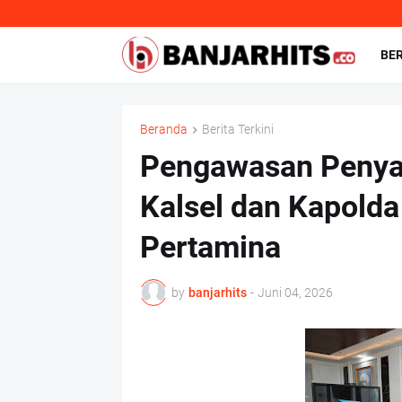
BE
Beranda
Berita Terkini
Pengawasan Penya
Kalsel dan Kapold
Pertamina
by
banjarhits
-
Juni 04, 2026