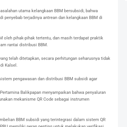
masalahan utama kelangkaan BBM bersubsidi, bahwa
di penyebab terjadinya antrean dan kelangkaan BBM di
 oleh pihak-pihak tertentu, dan masih terdapat praktik
m rantai distribusi BBM.
ng telah ditetapkan, secara perhitungan seharusnya tidak
di Kalsel.
p sistem pengawasan dan distribusi BBM subsidi agar
r Pertamina Balikpapan menyampaikan bahwa penyaluran
ggunakan mekanisme QR Code sebagai instrumen
mbelian BBM subsidi yang terintegrasi dalam sistem QR
BU memiliki peran penting untuk melakukan verifikasi