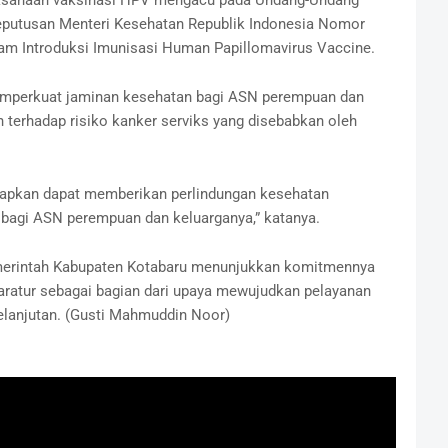
aksanaan vaksinasi HPV mengacu pada Undang-Undang
putusan Menteri Kesehatan Republik Indonesia Nomor
m Introduksi Imunisasi Human Papillomavirus Vaccine.
emperkuat jaminan kesehatan bagi ASN perempuan dan
 terhadap risiko kanker serviks yang disebabkan oleh
arapkan dapat memberikan perlindungan kesehatan
 bagi ASN perempuan dan keluarganya,” katanya.
emerintah Kabupaten Kotabaru menunjukkan komitmennya
ratur sebagai bagian dari upaya mewujudkan pelayanan
rkelanjutan. (Gusti Mahmuddin Noor)