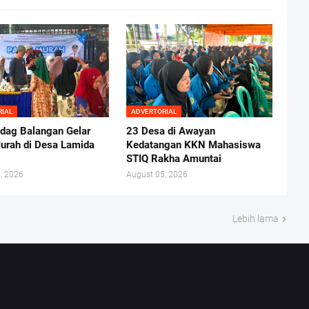
RIAL
ADVERTORIAL
ndag Balangan Gelar
23 Desa di Awayan
urah di Desa Lamida
Kedatangan KKN Mahasiswa
STIQ Rakha Amuntai
, 2026
August 05, 2026
Lebih lama