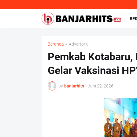
BE
Beranda
Advertorial
Pemkab Kotabaru,
Gelar Vaksinasi H
by
banjarhits
-
Juni 22, 2026