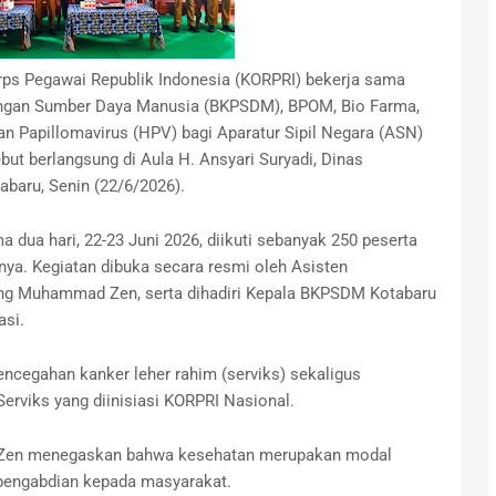
rps Pegawai Republik Indonesia (KORPRI) bekerja sama
gan Sumber Daya Manusia (BKPSDM), BPOM, Bio Farma,
n Papillomavirus (HPV) bagi Aparatur Sipil Negara (ASN)
but berlangsung di Aula H. Ansyari Suryadi, Dinas
baru, Senin (22/6/2026).
 dua hari, 22-23 Juni 2026, diikuti sebanyak 250 peserta
ya. Kegiatan dibuka secara resmi oleh Asisten
ang Muhammad Zen, serta dihadiri Kepala BKPSDM Kotabaru
asi.
encegahan kanker leher rahim (serviks) sekaligus
rviks yang diinisiasi KORPRI Nasional.
Zen menegaskan bahwa kesehatan merupakan modal
pengabdian kepada masyarakat.