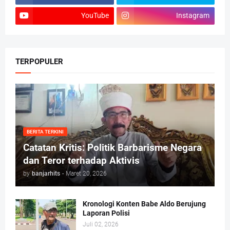
YouTube
Instagram
TERPOPULER
BERITA TERKINI
Catatan Kritis: Politik Barbarisme Negara
dan Teror terhadap Aktivis
by
banjarhits
-
Maret 20, 2026
Kronologi Konten Babe Aldo Berujung
Laporan Polisi
Juli 02, 2026