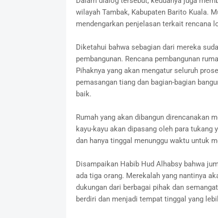
‎Dalam dialog tersebut, keduanya juga me
wilayah Tambak, Kabupaten Barito Kuala. M
mendengarkan penjelasan terkait rencana 
‎Diketahui bahwa sebagian dari mereka su
pembangunan. Rencana pembangunan rumah di
Pihaknya yang akan mengatur seluruh pros
pemasangan tiang dan bagian-bagian bangun
baik.
‎Rumah yang akan dibangun direncanakan mem
kayu-kayu akan dipasang oleh para tukang ya
dan hanya tinggal menunggu waktu untuk 
‎Disampaikan Habib Hud Alhabsy bahwa jum
ada tiga orang. Merekalah yang nantinya a
dukungan dari berbagai pihak dan semangat
berdiri dan menjadi tempat tinggal yang leb