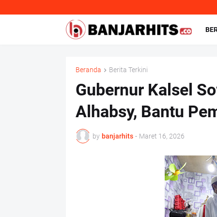
BE
Beranda
Berita Terkini
Gubernur Kalsel S
Alhabsy, Bantu P
by
banjarhits
-
Maret 16, 2026