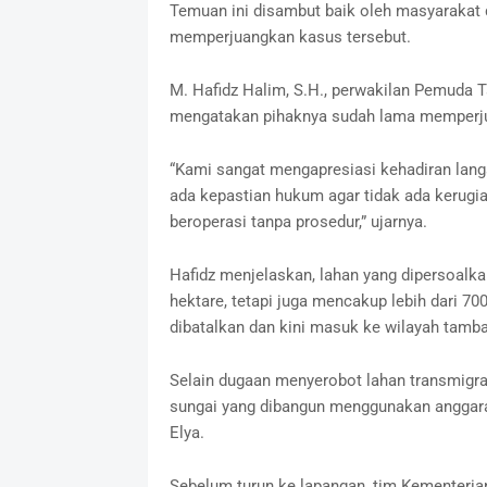
Temuan ini disambut baik oleh masyarakat 
memperjuangkan kasus tersebut.
M. Hafidz Halim, S.H., perwakilan Pemuda 
mengatakan pihaknya sudah lama memperjua
“Kami sangat mengapresiasi kehadiran lang
ada kepastian hukum agar tidak ada kerugi
beroperasi tanpa prosedur,” ujarnya.
Hafidz menjelaskan, lahan yang dipersoalk
hektare, tetapi juga mencakup lebih dari 70
dibatalkan dan kini masuk ke wilayah tamb
Selain dugaan menyerobot lahan transmigras
sungai yang dibangun menggunakan anggara
Elya.
Sebelum turun ke lapangan, tim Kementeria