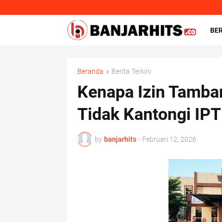
BE
Beranda
Berita Terkini
Kenapa Izin Tamba
Tidak Kantongi IPT
by
banjarhits
-
Februari 12, 2026