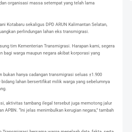
dan organisasi massa setempat yang telah lama
Tani Kotabaru sekaligus DPD ARUN Kalimantan Selatan,
ngkan perlindungan lahan eks transmigrasi.
sung tim Kementerian Transmigrasi. Harapan kami, segera
an bagi warga maupun negara akibat korporasi yang
an bukan hanya cadangan transmigrasi seluas ±1.900
0 bidang lahan bersertifikat milik warga yang sebelumnya
ang.
i, aktivitas tambang ilegal tersebut juga memotong jalur
n APBN. “Ini jelas menimbulkan kerugian negara,” tambah
n Transmigrasi bersama warga menelaah data, fakta, serta