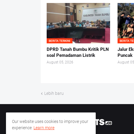
BERITA TERKINI
BERITA TE
DPRD Tanah Bumbu Kritik PLN
Jalur E
soal Pemadaman Listrik
Puncak
August 05, 2026
August 05
Lebih baru
Our website uses cookies to improve your
experience.
Learn more