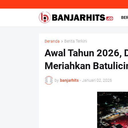
BE
Beranda
Berita Terkini
Awal Tahun 2026, 
Meriahkan Batulicin
by
banjarhits
-
Januari 02, 2026