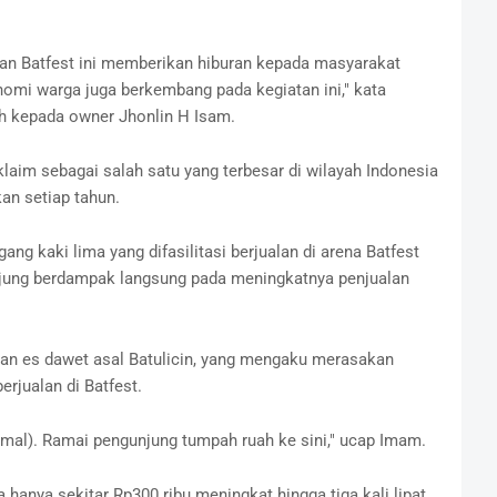
atan Batfest ini memberikan hiburan kepada masyarakat
nomi warga juga berkembang pada kegiatan ini," kata
h kepada owner Jhonlin H Isam.
iklaim sebagai salah satu yang terbesar di wilayah Indonesia
an setiap tahun.
ng kaki lima yang difasilitasi berjualan di arena Batfest
jung berdampak langsung pada meningkatnya penjualan
an es dawet asal Batulicin, yang mengaku merasakan
rjualan di Batfest.
ormal). Ramai pengunjung tumpah ruah ke sini," ucap Imam.
 hanya sekitar Rp300 ribu meningkat hingga tiga kali lipat