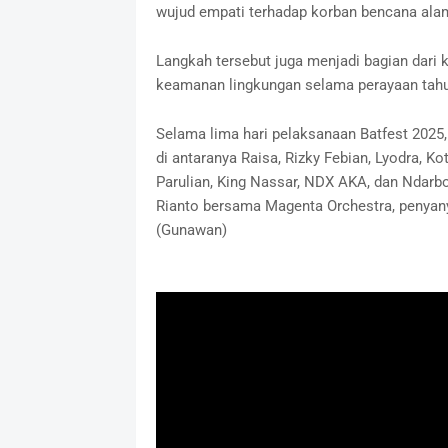
wujud empati terhadap korban bencana alam 
‎Langkah tersebut juga menjadi bagian dar
keamanan lingkungan selama perayaan tahu
‎Selama lima hari pelaksanaan Batfest 2025
di antaranya Raisa, Rizky Febian, Lyodra, Ko
Parulian, King Nassar, NDX AKA, dan Ndarb
Rianto bersama Magenta Orchestra, penyanyi
(Gunawan)