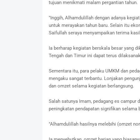
tujuan menikmati malam pergantian tahun.
‎"Inggih, Alhamdulillah dengan adanya kegi
untuk merayakan tahun baru. Selain itu eko
Saifullah seraya menyampaikan terima kasi
‎Ia berharap kegiatan berskala besar yang d
Tengah dan Timur ini dapat terus dilaksanak
‎Sementara itu, para pelaku UMKM dan pedaga
mengaku sangat terbantu. Lonjakan pengun
dan omzet selama kegiatan berlangsung.
‎Salah satunya Imam, pedagang es campur d
peningkatan pendapatan signifikan selama be
‎"Alhamdulillah hasilnya melebihi (omzet n
‎Ia menyebutkan, omzet harian yang biasanya