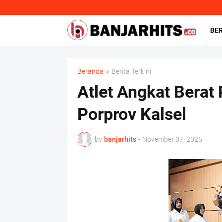
BE
Beranda
Berita Terkini
Atlet Angkat Berat 
Porprov Kalsel
by
banjarhits
-
November 07, 2025