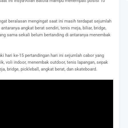
saat ini Insya-Allah Batola mampu menempati posisi 10
at beralasan mengingat saat ini masih terdapat sejumlah
taranya angkat berat sendiri, tenis meja, biliar, bridge,
yang sama sekali belum bertanding di antaranya menembak
i hari ke-15 pertandingan hari ini sejumlah cabor yang
tik, voli indoor, menembak outdoor, tenis lapangan, sepak
eja, bridge, pickleball, angkat berat, dan skateboard.