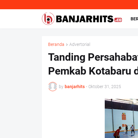
BE
Beranda
Advertorial
Tanding Persahabat
Pemkab Kotabaru 
by
banjarhits
-
Oktober 31, 2025