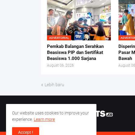
ADVERTORIAL
ADVERTO
Pemkab Balangan Serahkan
Disperi
Beasiswa PIP dan Sertifikat
Pasar M
Beasiswa 1.000 Sarjana
Bawah
August 06, 2026
August 06
Lebih baru
Our website uses cookies to improve your
experience.
Learn more
Accept !