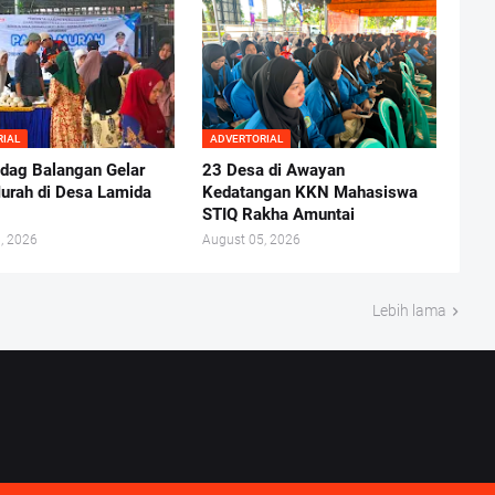
RIAL
ADVERTORIAL
ndag Balangan Gelar
23 Desa di Awayan
urah di Desa Lamida
Kedatangan KKN Mahasiswa
STIQ Rakha Amuntai
, 2026
August 05, 2026
Lebih lama