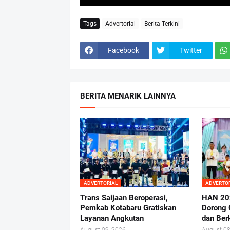
Tags
Advertorial
Berita Terkini
Facebook
Twitter
BERITA MENARIK LAINNYA
ADVERTORIAL
ADVERTO
Trans Saijaan Beroperasi,
HAN 20
Pemkab Kotabaru Gratiskan
Dorong 
Layanan Angkutan
dan Ber