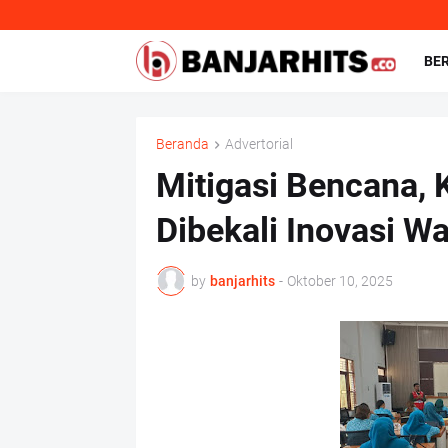
BE
Beranda
Advertorial
Mitigasi Bencana,
Dibekali Inovasi W
by
banjarhits
-
Oktober 10, 2025