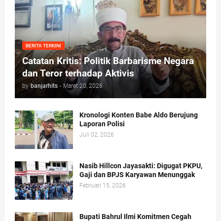
BERITA TERKINI
Catatan Kritis: Politik Barbarisme Negara
dan Teror terhadap Aktivis
by
banjarhits
-
Maret 20, 2026
Kronologi Konten Babe Aldo Berujung
Laporan Polisi
Juli 02, 2026
Nasib Hillcon Jayasakti: Digugat PKPU,
Gaji dan BPJS Karyawan Menunggak
Februari 15, 2026
Bupati Bahrul Ilmi Komitmen Cegah