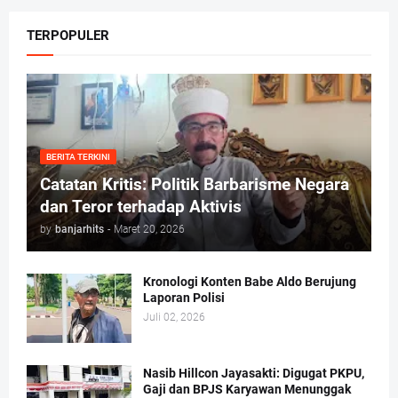
TERPOPULER
BERITA TERKINI
Catatan Kritis: Politik Barbarisme Negara
dan Teror terhadap Aktivis
by
banjarhits
-
Maret 20, 2026
Kronologi Konten Babe Aldo Berujung
Laporan Polisi
Juli 02, 2026
Nasib Hillcon Jayasakti: Digugat PKPU,
Gaji dan BPJS Karyawan Menunggak