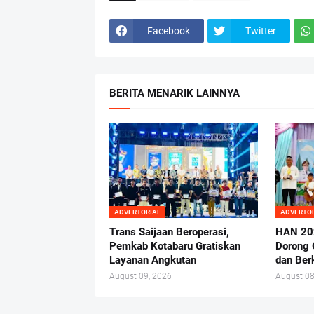
Facebook
Twitter
BERITA MENARIK LAINNYA
ADVERTORIAL
ADVERTO
Trans Saijaan Beroperasi,
HAN 20
Pemkab Kotabaru Gratiskan
Dorong 
Layanan Angkutan
dan Ber
August 09, 2026
August 08