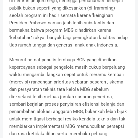
di seluruh penjuru negri, sehingga pemahaman persepsi
publik bukan seperti yang dikesankan (di framming)
seolah program ini hadir semata karena ‘keinginan’
Presiden Prabowo namun jauh lebih substantis dan
bermakna bahwa program MBG dihadirkan karena
‘kebutuhan’ rakyat banyak bagi peningkatan kualitas hidup
tiap rumah tangga dan generasi anak-anak indonesia.
Menurut hemat penulis lembaga BGN yang diberikan
kepercayaan sebagai pengelola masih cukup berpeluang
waktu mengambil langkah cepat untuk meramu kembali
(merevisi) rancangan prioritas sebaran sasaran , skema
dan persyaratan teknis tata kelola MBG sebelum
dieksekusi lebih meluas jumlah sasaran penerima,
sembari berjalan proses penyisiran efisiensi belanja dan
penambahan alokasi anggaran MBG, bukankah lebih bijak
untuk memitigasi berbagai resiko kendala teknis dan tak
membiarkan implementasi MBG memunculkan persepsi
dan rasa ketidakadilan serta membuka peluang