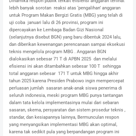
Dinamika respon publik terkait efisiensi anggaran terlihat
lebih banyak sorotan reaksi atas ‘pengalihan’ anggaran
untuk Program Makan Bergizi Gratis (MBG) yang telah di
uji coba januari lalu di 26 provinsi, program ini
dipercayakan ke Lembaga Badan Gizi Nasional
(selanjutnya disebut BGN) yang baru dibentuk 2024 lalu,
dan diberikan kewenangan perencanaan sampai eksekusi
teknis mengelola program MBG . Anggaran BGN
dialokasikan sebesar 71 T di APBN 2025 dan melalui
efisiensi ini akan ditambahkan sebesar 100 T sehingga
total anggaran sebesar 171 T untuk MBG hingga akhir
tahun 2025 karena Presiden Prabowo ingin mempercepat
perluasan jumlah sasaran anak-anak siswa penerima di
seluruh indonesia, meski program MBG punya tantangan
dalam tata kelola implementasinya mulai dari sebaran
sasaran, skema, persyaratan dan sistem prosedur teknis ,
standar, dan kesiapannya lainnya, Bermunculan respon
yang menyangsikan implementasi MBG akan optimal,
karena tak sedikit pula yang berpandangan program ini