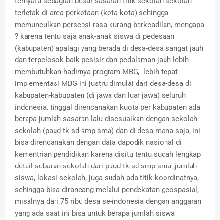
ternyata sebagian besar sasaran titik sekolah-sekolah
terletak di area perkotaan (kota-kota) sehingga
memunculkan persepsi rasa kurang berkeadilan, mengapa
? karena tentu saja anak-anak siswa di pedesaan
(kabupaten) apalagi yang berada di desa-desa sangat jauh
dan terpelosok baik pesisir dan pedalaman jauh lebih
membutuhkan hadirnya program MBG, lebih tepat
implementasi MBG ini justru dimulai dari desa-desa di
kabupaten-kabupaten (di jawa dan luar jawa) seluruh
indonesia, tinggal direncanakan kuota per kabupaten ada
berapa jumlah sasaran lalu disesuaikan dengan sekolah-
sekolah (paud-tk-sd-smp-sma) dan di desa mana saja, ini
bisa direncanakan dengan data dapodik nasional di
kementrian pendidikan karena disitu tentu sudah lengkap
detail sebaran sekolah dari paud-tk-sd-smp-sma ,jumlah
siswa, lokasi sekolah, juga sudah ada titik koordinatnya,
sehingga bisa dirancang melalui pendekatan geospasial,
misalnya dari 75 ribu desa se-indonesia dengan anggaran
yang ada saat ini bisa untuk berapa jumlah siswa