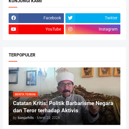
KUNJUNGI KAMI
Facebook
Twitter
YouTube
Instagram
TERPOPULER
BERITA TERKINI
Catatan Kritis: Politik Barbarisme Negara
dan Teror terhadap Aktivis
by
banjarhits
-
Maret 20, 2026