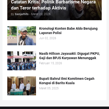
Catatan Kritis: Politik Barbarisme Negara
dan Teror terhadap Aktivis
by
banjarhits
-
Maret 20, 2026
Kronologi Konten Babe Aldo Berujung
Laporan Polisi
Juli 02, 2026
Nasib Hillcon Jayasakti: Digugat PKPU,
Gaji dan BPJS Karyawan Menunggak
Februari 15, 2026
Bupati Bahrul Ilmi Komitmen Cegah
Korupsi di Barito Kuala
Maret 05, 2025