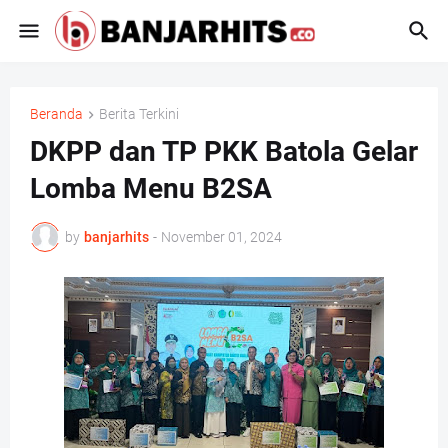
Beranda
Berita Terkini
DKPP dan TP PKK Batola Gelar
Lomba Menu B2SA
by
banjarhits
-
November 01, 2024