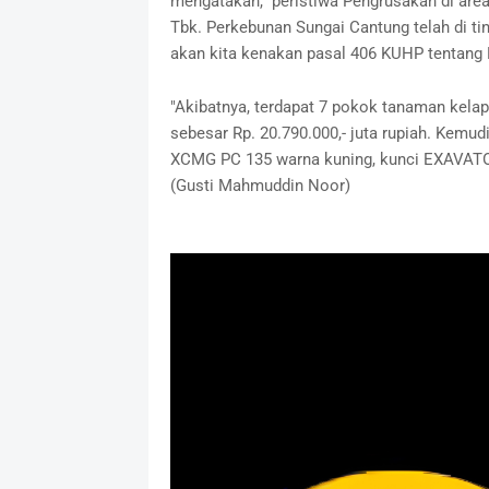
mengatakan, peristiwa Pengrusakan di area
Tbk. Perkebunan Sungai Cantung telah di ti
akan kita kenakan pasal 406 KUHP tentang
"Akibatnya, terdapat 7 pokok tanaman kela
sebesar Rp. 20.790.000,- juta rupiah. Kem
XCMG PC 135 warna kuning, kunci EXAVATOR
(Gusti Mahmuddin Noor)