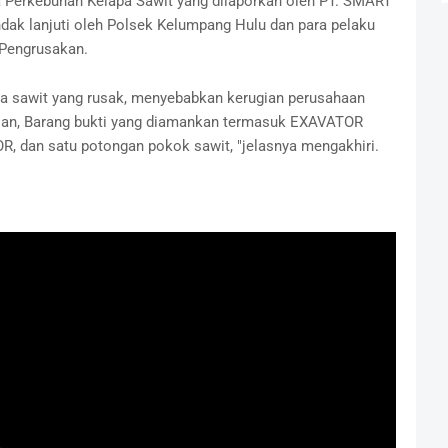
 Perkebunan Kelapa Sawit yang dilaporkan oleh PT. SMART
ndak lanjuti oleh Polsek Kelumpang Hulu dan para pelaku
 Pengrusakan.
pa sawit yang rusak, menyebabkan kerugian perusahaan
udian, Barang bukti yang diamankan termasuk EXAVATOR
, dan satu potongan pokok sawit, "jelasnya mengakhiri.