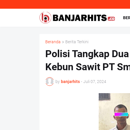
BE
Beranda
Berita Terkini
Polisi Tangkap Du
Kebun Sawit PT Sm
by
banjarhits
-
Juli 07, 2024