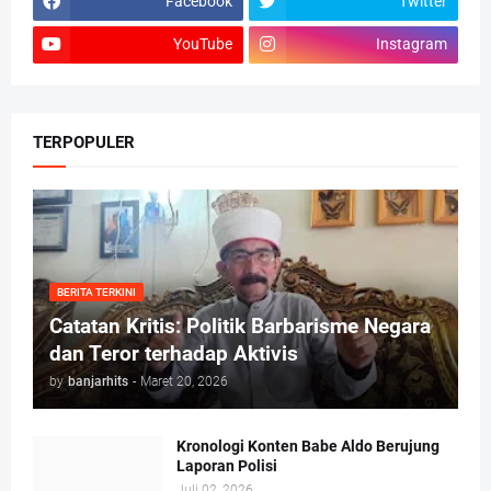
Facebook
Twitter
YouTube
Instagram
TERPOPULER
BERITA TERKINI
Catatan Kritis: Politik Barbarisme Negara
dan Teror terhadap Aktivis
by
banjarhits
-
Maret 20, 2026
Kronologi Konten Babe Aldo Berujung
Laporan Polisi
Juli 02, 2026