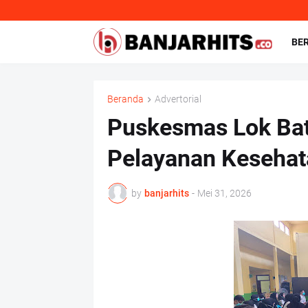
BE
Beranda
Advertorial
Puskesmas Lok Bat
Pelayanan Kesehat
by
banjarhits
-
Mei 31, 2026