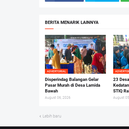
BERITA MENARIK LAINNYA
ADVERTORIAL
ADVERTO
Disperindag Balangan Gelar
23 Desa
Pasar Murah di Desa Lamida
Kedata
Bawah
STIQ Ra
August 06, 2026
August 05
Lebih baru