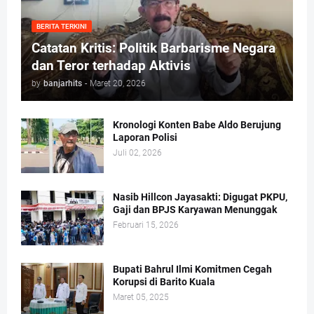
BERITA TERKINI
Catatan Kritis: Politik Barbarisme Negara
dan Teror terhadap Aktivis
by
banjarhits
-
Maret 20, 2026
Kronologi Konten Babe Aldo Berujung
Laporan Polisi
Juli 02, 2026
Nasib Hillcon Jayasakti: Digugat PKPU,
Gaji dan BPJS Karyawan Menunggak
Februari 15, 2026
Bupati Bahrul Ilmi Komitmen Cegah
Korupsi di Barito Kuala
Maret 05, 2025