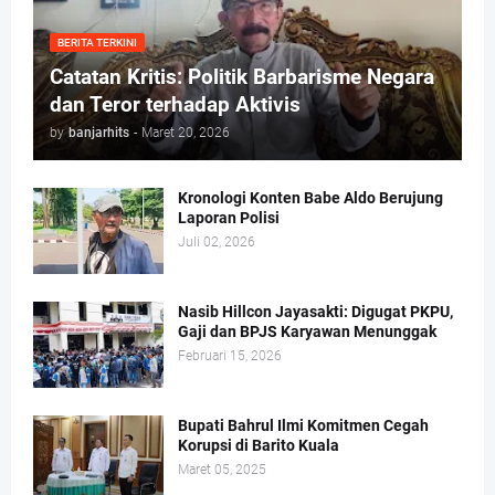
BERITA TERKINI
Catatan Kritis: Politik Barbarisme Negara
dan Teror terhadap Aktivis
by
banjarhits
-
Maret 20, 2026
Kronologi Konten Babe Aldo Berujung
Laporan Polisi
Juli 02, 2026
Nasib Hillcon Jayasakti: Digugat PKPU,
Gaji dan BPJS Karyawan Menunggak
Februari 15, 2026
Bupati Bahrul Ilmi Komitmen Cegah
Korupsi di Barito Kuala
Maret 05, 2025