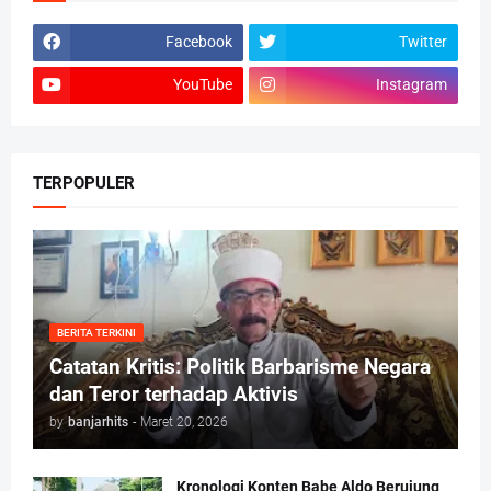
Facebook
Twitter
YouTube
Instagram
TERPOPULER
BERITA TERKINI
Catatan Kritis: Politik Barbarisme Negara
dan Teror terhadap Aktivis
by
banjarhits
-
Maret 20, 2026
Kronologi Konten Babe Aldo Berujung