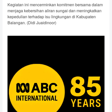
Kegiatan ini mencerminkan komitmen bersama dalam
menjaga kebersihan aliran sungai dan meningkatkan
kepedulian terhadap isu lingkungan di Kabupaten
Balangan. (Didi Juaidinoor)