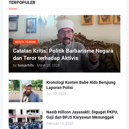
TERPOPULER
BERITA TERKINI
Catatan Kritis: Politik Barbarisme Negara
dan Teror terhadap Aktivis
by
banjarhits
-
Maret 20, 2026
Kronologi Konten Babe Aldo Berujung
Laporan Polisi
Juli 02, 2026
Nasib Hillcon Jayasakti: Digugat PKPU,
Gaji dan BPJS Karyawan Menunggak
Februari 15, 2026