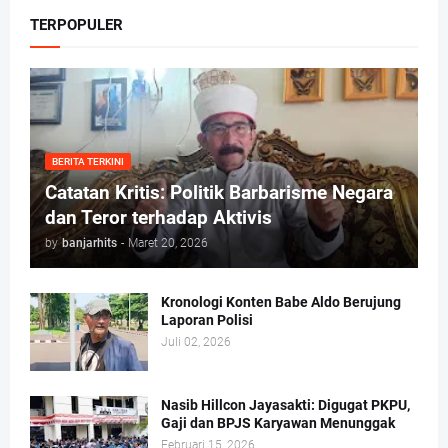
TERPOPULER
BERITA TERKINI
Catatan Kritis: Politik Barbarisme Negara
dan Teror terhadap Aktivis
by
banjarhits
-
Maret 20, 2026
Kronologi Konten Babe Aldo Berujung
Laporan Polisi
Juli 02, 2026
Nasib Hillcon Jayasakti: Digugat PKPU,
Gaji dan BPJS Karyawan Menunggak
Februari 15, 2026