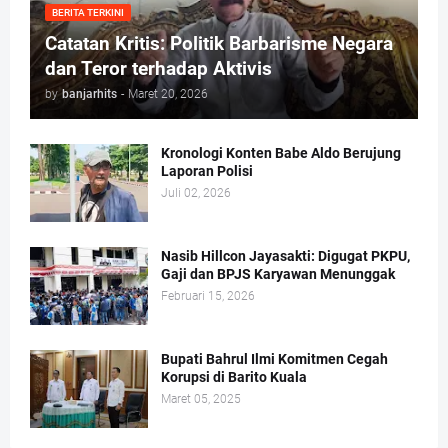
BERITA TERKINI
Catatan Kritis: Politik Barbarisme Negara
dan Teror terhadap Aktivis
by
banjarhits
-
Maret 20, 2026
Kronologi Konten Babe Aldo Berujung
Laporan Polisi
Juli 02, 2026
Nasib Hillcon Jayasakti: Digugat PKPU,
Gaji dan BPJS Karyawan Menunggak
Februari 15, 2026
Bupati Bahrul Ilmi Komitmen Cegah
Korupsi di Barito Kuala
Maret 05, 2025